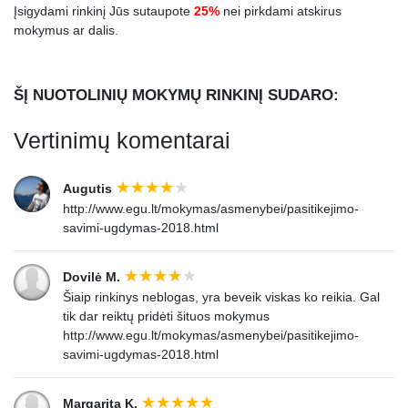
Įsigydami rinkinį Jūs sutaupote
25%
nei pirkdami atskirus
mokymus ar dalis.
ŠĮ NUOTOLINIŲ MOKYMŲ RINKINĮ SUDARO:
Vertinimų komentarai
Augutis
http://www.egu.lt/mokymas/asmenybei/pasitikejimo-
savimi-ugdymas-2018.html
Dovilė M.
Šiaip rinkinys neblogas, yra beveik viskas ko reikia. Gal
tik dar reiktų pridėti šituos mokymus
http://www.egu.lt/mokymas/asmenybei/pasitikejimo-
savimi-ugdymas-2018.html
Margarita K.