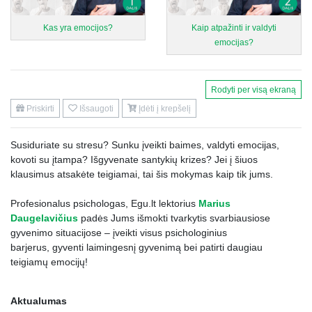
Kas yra emocijos?
Kaip atpažinti ir valdyti
emocijas?
Rodyti per visą ekraną
Priskirti
Išsaugoti
Įdėti į krepšelį
Susiduriate su stresu? Sunku įveikti baimes, valdyti emocijas,
kovoti su įtampa? Išgyvenate santykių krizes? Jei į šiuos
klausimus atsakėte teigiamai, tai šis mokymas kaip tik jums.
Profesionalus psichologas, Egu.lt lektorius
Marius
Daugelavičius
padės Jums išmokti tvarkytis svarbiausiose
gyvenimo situacijose – įveikti visus psichologinius
barjerus, gyventi laimingesnį gyvenimą bei patirti daugiau
teigiamų emocijų!
Aktualumas