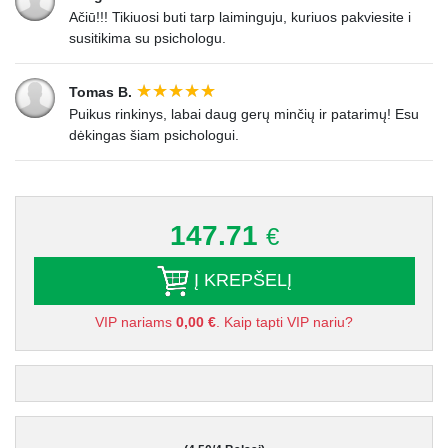
Ačiū!!! Tikiuosi buti tarp laiminguju, kuriuos pakviesite i
susitikima su psichologu.
Tomas B.
Puikus rinkinys, labai daug gerų minčių ir patarimų! Esu
dėkingas šiam psichologui.
147.71
€
Į KREPŠELĮ
VIP nariams
0,00 €
. Kaip tapti VIP nariu?