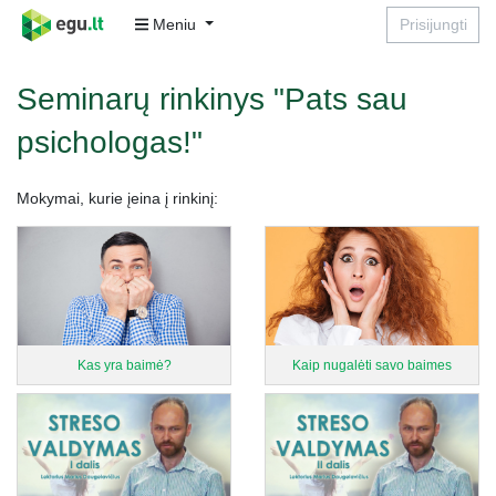
Meniu
Prisijungti
Seminarų rinkinys "Pats sau
psichologas!"
Mokymai, kurie įeina į rinkinį:
Kas yra baimė?
Kaip nugalėti savo baimes