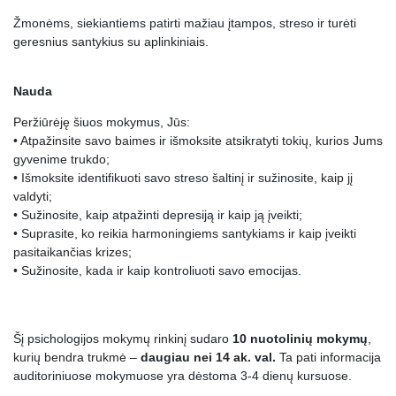
Žmonėms, siekiantiems
patirti mažiau įtampos, streso ir turėti
geresnius santykius su aplinkiniais
.
Nauda
Peržiūrėję šiuos mokymus, Jūs:
• Atpažinsite savo baimes ir išmoksite atsikratyti tokių, kurios Jums
gyvenime trukdo;
• Išmoksite identifikuoti savo streso šaltinį ir sužinosite, kaip jį
valdyti;
• Sužinosite, kaip atpažinti depresiją ir kaip ją įveikti;
• Suprasite, ko reikia harmoningiems santykiams ir kaip įveikti
pasitaikančias krizes;
• Sužinosite, kada ir kaip kontroliuoti savo emocijas.
Šį psichologijos mokymų rinkinį sudaro
10 nuotolinių mokymų
,
kurių bendra trukmė –
daugiau nei 14 ak. val.
Ta pati informacija
auditoriniuose mokymuose yra dėstoma 3-4 dienų kursuose.