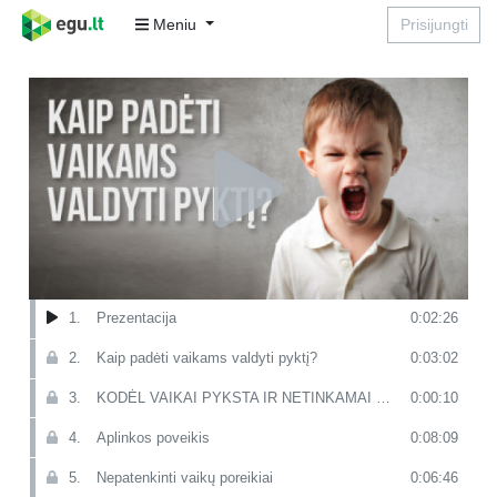
Meniu
Prisijungti
1.
Prezentacija
0:02:26
2.
Kaip padėti vaikams valdyti pyktį?
0:03:02
3.
KODĖL VAIKAI PYKSTA IR NETINKAMAI ELGIASI?
0:00:10
4.
Aplinkos poveikis
0:08:09
5.
Nepatenkinti vaikų poreikiai
0:06:46