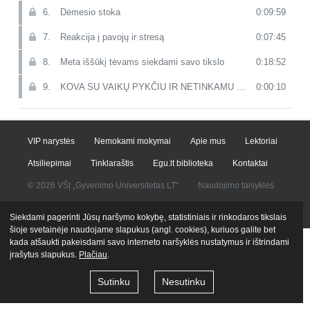
6.
Dėmesio stoka
0:09:59
7.
Reakcija į pavojų ir stresą
0:07:45
8.
Meta iššūkį tėvams siekdami savo tikslo
0:18:52
9.
KOVA SU VAIKŲ PYKČIU IR NETINKAMU ELGESIU
0:00:10
10.
Kaip nepasiduoti vaikų manipuliacijoms?
0:14:21
11.
Pykčio malšinimo būdai
0:09:46
VIP narystės
Nemokami mokymai
Apie mus
Lektoriai
12.
PRATIMAI
0:00:10
Atsiliepimai
Tinklaraštis
Egu.lt biblioteka
Kontaktai
© 2026 VŠĮ „Gyvenimo Universitetas LT“
Naudojimo taisyklės
13.
Kvėpavimas
0:01:16
Privatumo politika
14.
Garo nuleidimo būdai
0:09:17
Siekdami pagerinti Jūsų naršymo kokybę, statistiniais ir rinkodaros tikslais
šioje svetainėje naudojame slapukus (angl. cookies), kuriuos galite bet
15.
Raumenų atpalaidavimas
0:02:25
kada atšaukti pakeisdami savo interneto naršyklės nustatymus ir ištrindami
įrašytus slapukus.
Plačiau
.
16.
Vėžlio technika
0:01:59
Sutinku
Nesutinku
17.
Bambantis vabalas
0:01:21
18.
Plauname pyktį iš kambario
0:01:26