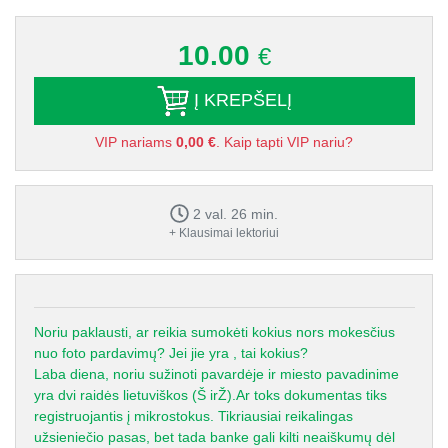
10.00
€
Į KREPŠELĮ
VIP nariams
0,00 €
. Kaip tapti VIP nariu?
2 val. 26 min.
+ Klausimai lektoriui
Noriu paklausti, ar reikia sumokėti kokius nors mokesčius
nuo foto pardavimų? Jei jie yra , tai kokius?
Laba diena, noriu sužinoti pavardėje ir miesto pavadinime
yra dvi raidės lietuviškos (Š irŽ).Ar toks dokumentas tiks
registruojantis į mikrostokus. Tikriausiai reikalingas
užsieniečio pasas, bet tada banke gali kilti neaiškumų dėl