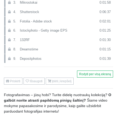
3.
Mikrostokai
0:01:58
4.
Shutterstock
0:06:37
5.
Fotolia - Adobe stock
0:02:01
6.
Istockphoto - Getty image EPS
0:01:25
7.
132RF
0:01:30
8.
Dreamstime
0:01:15
9.
Depositphotos
0:01:39
10.
Bigstockphoto
0:01:22
Rodyti per visą ekraną
11.
Creative market
0:02:41
Priskirti
Išsaugoti
Įdėti į krepšelį
12.
Hungry jpg
0:01:41
Fotografavimas – jūsų hobi? Turite didelę nuotraukų kolekciją?
O
13.
Registracija
0:02:48
galbūt norite atrasti papildomą pinigų šaltinį?
Šiame video
14.
Shutterstock interfeisas
0:03:54
mokyme papasakosime ir parodysime, kaip galite užsidirbit
parduodant fotografijas internetu!
15.
Fotolia interfeisas
0:04:05