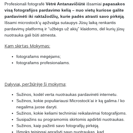
Profesionali fotografė
Vėtrė Antanavičiūtė
išsamiai
papasakos
16.
Reikalavimai fotografijoms
0:00:10
visą fotografijos pardavimo kelią – nuo vietų kuriose galite
pardavinėti iki raktažodžių, kurie padės atrasti savo pirkėją
.
17.
Ką galima ir ko negalima fotografuoti?
0:11:56
Išsami microstock’ų apžvalga sutaupys Jūsų laiką renkantis
pardavimų platformą ir “užbėgs už akių” klaidoms, dėl kurių jūsų
18.
Techniniai nuotraukų reikalavimai
0:07:31
nuotrauka gali būti atmesta.
19.
Nuotraukų atmetimo priežastys
0:08:00
Kam skirtas Mokymas:
20.
Nuotraukų paruošimas siuntimui
0:02:53
fotografams mėgėjams;
21.
Nuotraukos aprašymo reikalavimai
0:05:32
fotografams profesionalams.
22.
Nuotraukų įkėlimas į mikrostokus
0:14:36
23.
Statistinės programos
0:04:47
Dalyviai, peržiūrėję šį mokymą:
24.
Bendra reikalinga techninė bazė
0:09:20
Sužinos, kodėl verta nuotraukas pardavinėti internetu.
Sužinos, kokie populiariausi Microstock‘ai ir ką galima / ko
25.
Kas yra fotografijų pirkėjas. Kas diktuoja madas?
0:02:31
negalima juose daryti.
Sužinos, kokie keliami techniniai reikalavimai fotografijoms.
26.
Temų pasirinkimas ir nišų paieškos
0:11:02
Susipažins su programomis skirtomis apdirbti nuotraukas.
27.
Svarbu žinoti
0:16:42
Sužinos, kaip pažinti savo fotografijų pirkėją.
Išmoks teisingai aprašyti savo nuotraukas, kad