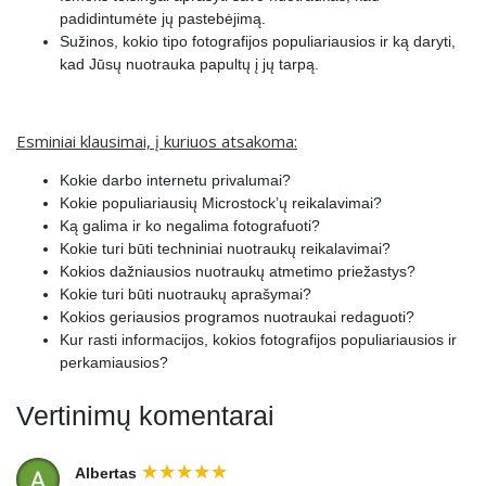
28.
Pardavimų diapazonas
0:03:51
padidintumėte jų pastebėjimą.
Sužinos, kokio tipo fotografijos populiariausios ir ką daryti,
29.
Mokymo santrauka
0:06:52
kad Jūsų nuotrauka papultų į jų tarpą.
Esminiai klausimai, į kuriuos atsakoma:
Kokie darbo internetu privalumai?
Kokie populiariausių Microstock’ų reikalavimai?
Ką galima ir ko negalima fotografuoti?
Kokie turi būti techniniai nuotraukų reikalavimai?
Kokios dažniausios nuotraukų atmetimo priežastys?
Kokie turi būti nuotraukų aprašymai?
Kokios geriausios programos nuotraukai redaguoti?
Kur rasti informacijos, kokios fotografijos populiariausios ir
perkamiausios?
Vertinimų komentarai
Albertas