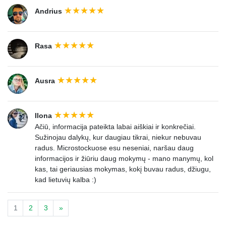
Andrius
Rasa
Ausra
Ilona
Ačiū, informacija pateikta labai aiškiai ir konkrečiai.
Sužinojau dalykų, kur daugiau tikrai, niekur nebuvau
radus. Microstockuose esu neseniai, naršau daug
informacijos ir žiūriu daug mokymų - mano manymų, kol
kas, tai geriausias mokymas, kokį buvau radus, džiugu,
kad lietuvių kalba :)
1
2
3
»