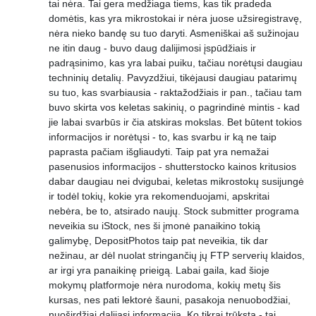
tai nėra. Tai gera medžiaga tiems, kas tik pradeda
domėtis, kas yra mikrostokai ir nėra juose užsiregistravę,
nėra nieko bandę su tuo daryti. Asmeniškai aš sužinojau
ne itin daug - buvo daug dalijimosi įspūdžiais ir
padrąsinimo, kas yra labai puiku, tačiau norėtųsi daugiau
techninių detalių. Pavyzdžiui, tikėjausi daugiau patarimų
su tuo, kas svarbiausia - raktažodžiais ir pan., tačiau tam
buvo skirta vos keletas sakinių, o pagrindinė mintis - kad
jie labai svarbūs ir čia atskiras mokslas. Bet būtent tokios
informacijos ir norėtųsi - to, kas svarbu ir ką ne taip
paprasta pačiam išgliaudyti. Taip pat yra nemažai
pasenusios informacijos - shutterstocko kainos kritusios
dabar daugiau nei dvigubai, keletas mikrostokų susijungė
ir todėl tokių, kokie yra rekomenduojami, apskritai
nebėra, be to, atsirado naujų. Stock submitter programa
neveikia su iStock, nes ši įmonė panaikino tokią
galimybę, DepositPhotos taip pat neveikia, tik dar
nežinau, ar dėl nuolat stringančių jų FTP serverių klaidos,
ar irgi yra panaikinę prieigą. Labai gaila, kad šioje
mokymų platformoje nėra nurodoma, kokių metų šis
kursas, nes pati lektorė šauni, pasakoja nenuobodžiai,
nuoširdžiai dalijasi informacija. Ko tikrai trūksta - tai