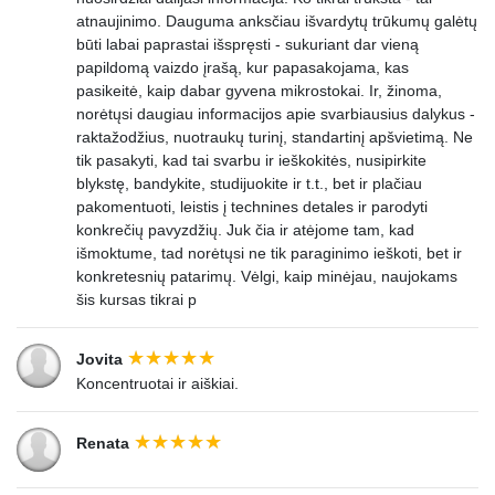
atnaujinimo. Dauguma anksčiau išvardytų trūkumų galėtų
būti labai paprastai išspręsti - sukuriant dar vieną
papildomą vaizdo įrašą, kur papasakojama, kas
pasikeitė, kaip dabar gyvena mikrostokai. Ir, žinoma,
norėtųsi daugiau informacijos apie svarbiausius dalykus -
raktažodžius, nuotraukų turinį, standartinį apšvietimą. Ne
tik pasakyti, kad tai svarbu ir ieškokitės, nusipirkite
blykstę, bandykite, studijuokite ir t.t., bet ir plačiau
pakomentuoti, leistis į technines detales ir parodyti
konkrečių pavyzdžių. Juk čia ir atėjome tam, kad
išmoktume, tad norėtųsi ne tik paraginimo ieškoti, bet ir
konkretesnių patarimų. Vėlgi, kaip minėjau, naujokams
šis kursas tikrai p
Jovita
Koncentruotai ir aiškiai.
Renata