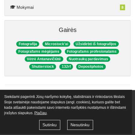
Mokymai
8
Gairės
Fotografija
Microstock’ai
Užsidirbti iš fotografijos
Fotografams mėgėjams
Fotografams profesionalams
Vėtrė Antanavičiūtė
Nuotraukų pardavimas
Shutterstock
132rf
Depositphotos
Siekdami pagerinti Jūsų naršymo kokybę, statistiniais ir rinkodaros tikslais
VIP narystės
Nemokami mokymai
Apie mus
Lektoriai
šioje svetainėje naudojame slapukus (angl. cookies), kuriuos galite bet
kada atšaukti pakeisdami savo interneto naršyklės nustatymus ir ištrindami
Atsiliepimai
Tinklaraštis
Egu.lt biblioteka
Kontaktai
įrašytus slapukus.
Plačiau
.
© 2026 VŠĮ „Gyvenimo Universitetas LT“
Naudojimo taisyklės
Sutinku
Nesutinku
Privatumo politika