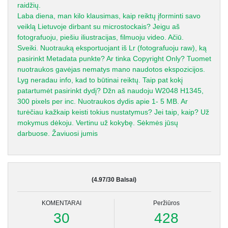
raidžių.
Laba diena, man kilo klausimas, kaip reiktų įforminti savo
veiklą Lietuvoje dirbant su microstockais? Jeigu aš
fotografuoju, piešiu iliustracijas, filmuoju video. Ačiū.
Sveiki. Nuotrauką eksportuojant iš Lr (fotografuoju raw), ką
pasirinkt Metadata punkte? Ar tinka Copyright Only? Tuomet
nuotraukos gavėjas nematys mano naudotos ekspozicijos.
Lyg neradau info, kad to būtinai reiktų. Taip pat kokį
patartumėt pasirinkt dydį? Džn aš naudoju W2048 H1345,
300 pixels per inc. Nuotraukos dydis apie 1- 5 MB. Ar
turėčiau kažkaip keisti tokius nustatymus? Jei taip, kaip? Už
mokymus dėkoju. Vertinu už kokybę. Sėkmės jūsų
darbuose. Žaviuosi jumis
(4.97/30 Balsai)
KOMENTARAI
Peržiūros
30
428