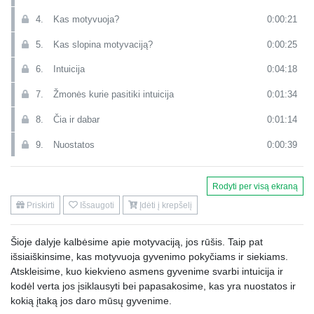
4.
Kas motyvuoja?
0:00:21
5.
Kas slopina motyvaciją?
0:00:25
6.
Intuicija
0:04:18
7.
Žmonės kurie pasitiki intuicija
0:01:34
8.
Čia ir dabar
0:01:14
9.
Nuostatos
0:00:39
10.
Kas yra nuostatos?
0:00:18
Rodyti per visą ekraną
11.
Mąstau - jaučiu - veikiu - Turiu
0:01:23
Priskirti
Išsaugoti
Įdėti į krepšelį
12.
Negatyvių nuostatų pasekmės
0:03:19
Šioje dalyje kalbėsime apie motyvaciją, jos rūšis. Taip pat
13.
Nuostatų keitimas
0:04:52
išsiaiškinsime, kas motyvuoja gyvenimo pokyčiams ir siekiams.
Atskleisime, kuo kiekvieno asmens gyvenime svarbi intuicija ir
kodėl verta jos įsiklausyti bei papasakosime, kas yra nuostatos ir
kokią įtaką jos daro mūsų gyvenime.