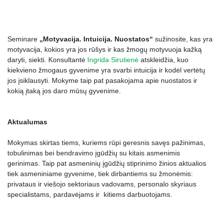
Seminare
„Motyvacija. Intuicija. Nuostatos“
sužinosite, kas yra
motyvacija, kokios yra jos rūšys ir kas žmogų motyvuoja kažką
daryti, siekti. Konsultantė
Ingrida Sirutienė
atskleidžia, kuo
kiekvieno žmogaus gyvenime yra svarbi intuicija ir kodėl vertėtų
jos įsiklausyti. Mokyme taip pat pasakojama apie nuostatos ir
kokią įtaką jos daro mūsų gyvenime.
Aktualumas
Mokymas skirtas tiems, kuriems rūpi geresnis savęs pažinimas,
tobulinimas bei bendravimo įgūdžių su kitais asmenimis
gerinimas. Taip pat asmeninių įgūdžių stiprinimo žinios aktualios
tiek asmeniniame gyvenime, tiek dirbantiems su žmonėmis:
privataus ir viešojo sektoriaus vadovams, personalo skyriaus
specialistams, pardavėjams ir kitiems darbuotojams.