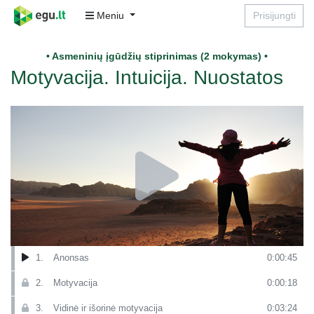
Meniu
Prisijungti
• Asmeninių įgūdžių stiprinimas (2 mokymas) •
Motyvacija. Intuicija. Nuostatos
1.
Anonsas
0:00:45
2.
Motyvacija
0:00:18
3.
Vidinė ir išorinė motyvacija
0:03:24