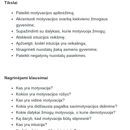
Tikslai
Pateikti motyvacijos apibrėžimą;
Akcentuoti motyvacijos svarbą kiekvieno žmogaus
gyvenime;
Supažindinti su dalykais, kurie motyvuoja žmogų;
Atskleisti intuicijos reikšmę;
Apžvelgti, kodėl intuicija yra reikalinga;
Išnagrinėti nuostatų įtaką asmens gyvenime;
Pateikti negatyvių nuostatų pasekmes.
Nagrinėjami klausimai
Kas yra motyvacija?
Kokios yra motyvacijos rūšys?
Kas yra vidinė motyvacija?
Kokia yra didžiausia pagalba savimotyvacijos didinime?
Kokie dalykai žmogų motyvuoja, o kurie demotyvuoja?
Ką daryti, kad motyvacija būtų stipresnė?
Kas yra intuicija?