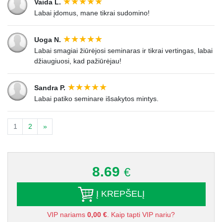
Vaida L.
Labai įdomus, mane tikrai sudomino!
Uoga N.
Labai smagiai žiūrėjosi seminaras ir tikrai vertingas, labai
džiaugiuosi, kad pažiūrėjau!
Sandra P.
Labai patiko seminare išsakytos mintys.
1
2
»
8.69
€
Į KREPŠELĮ
VIP nariams
0,00 €
. Kaip tapti VIP nariu?