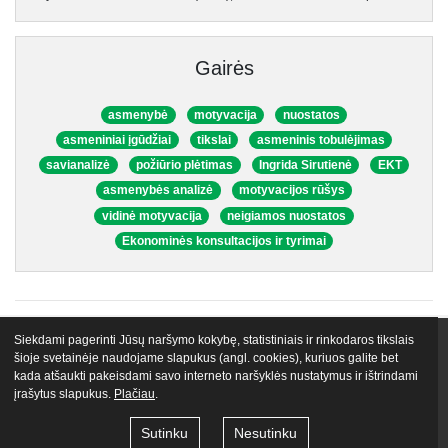
Gairės
asmenybė
motyvacija
nuostatos
asmeniniai įgūdžiai
tikslai
asmeninis tobulėjimas
savianalizė
požiūrio plėtimas
Ingrida Sirutienė
EKT
asmenybės analizė
motyvacijos rūšys
vidinė motyvacija
neigiamos nuostatos
Ekonominės konsultacijos ir tyrimai
Siekdami pagerinti Jūsų naršymo kokybę, statistiniais ir rinkodaros tikslais
VIP narystės
Nemokami mokymai
Apie mus
Lektoriai
šioje svetainėje naudojame slapukus (angl. cookies), kuriuos galite bet
kada atšaukti pakeisdami savo interneto naršyklės nustatymus ir ištrindami
Atsiliepimai
Tinklaraštis
Egu.lt biblioteka
Kontaktai
įrašytus slapukus.
Plačiau
.
© 2026 VŠĮ „Gyvenimo Universitetas LT“
Naudojimo taisyklės
Sutinku
Nesutinku
Privatumo politika