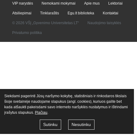
VIP narystės
Nemokami mokymai
Apie mus
Lektoriai
Atsiliepimai
Tinklaraštis
Egu.lt biblioteka
Kontaktai
© 2026 VŠĮ „Gyvenimo Universitetas LT“
Naudojimo taisyklės
Privatumo politika
Siekdami pagerinti Jūsų naršymo kokybę, statistiniais ir rinkodaros tikslais
šioje svetainėje naudojame slapukus (angl. cookies), kuriuos galite bet
kada atšaukti pakeisdami savo interneto naršyklės nustatymus ir ištrindami
įrašytus slapukus.
Plačiau
.
Sutinku
Nesutinku