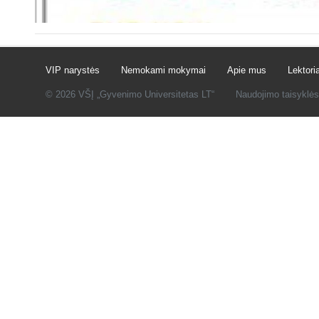
VIP narystės
Nemokami mokymai
Apie mus
Lektoria
© 2026 VŠĮ „Gyvenimo Universitetas LT“
Naudojimo taisyklės