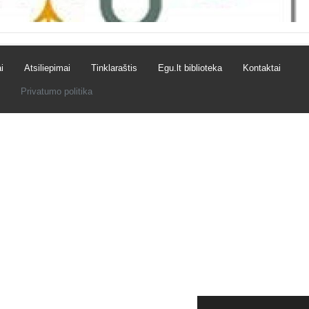
i
Atsiliepimai
Tinklaraštis
Egu.lt biblioteka
Kontaktai
Privatumo politika