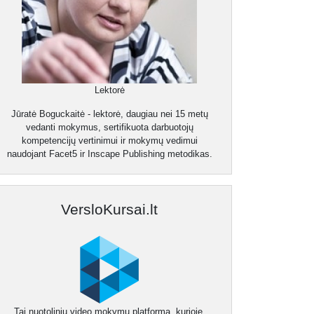
Lektorė
Jūratė Boguckaitė - lektorė, daugiau nei 15 metų
vedanti mokymus, sertifikuota darbuotojų
kompetencijų vertinimui ir mokymų vedimui
naudojant Facet5 ir Inscape Publishing metodikas.
VersloKursai.lt
Tai nuotolinių video mokymų platforma, kurioje,