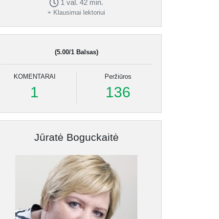
1 val. 42 min.
+ Klausimai lektoriui
(5.00/1 Balsas)
KOMENTARAI
Peržiūros
1
136
Jūratė Boguckaitė