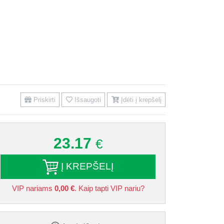
Priskirti
Išsaugoti
Įdėti į krepšelį
23.17
€
Į KREPŠELĮ
VIP nariams
0,00 €
. Kaip tapti VIP nariu?