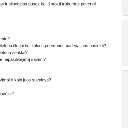
as ir silpnąsias puses bei išmokti trūkumus paversti
ientu?
elefonu tikslai bei kokios priemonės padeda juos pasiekti?
lefonu ženklai?
ie nepasitikėjimą savimi?
vimai ir kaip juos suvaldyti?
davėjui?