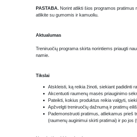
PASTABA.
Norint atlikti šios programos pratimus 
atlikite su gumomis ir kamuoliu.
Aktualumas
Treniruočių programa skirta norintiems priaugti n
namie.
Tikslai
Atskleisti, ką reikia žinoti, siekiant padidinti
Akcentuoti raumenų masės priauginimo sėkm
Pateikti, kokius produktus reikia valgyti, siek
Apžvelgti treniruočių dažnumą ir pratimų eil
Pademonstruoti pratimus, atliekamus prieš tr
(raumenų auginimui skirti pratimai) ir po jos 