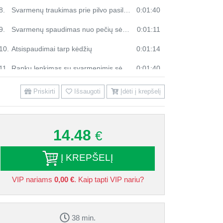
8.
Svarmenų traukimas prie pilvo pasilenkus
0:01:40
9.
Svarmenų spaudimas nuo pečių sėdint
0:01:11
10.
Atsispaudimai tarp kėdžių
0:01:14
11.
Rankų lenkimas su svarmenimis sėdint
0:01:40
12.
Susirietimai gulint ant kilimėlio, kojos pakeltos aukštyn
0:01:30
Priskirti
Išsaugoti
Įdėti į krepšelį
13.
Svarbu
0:00:13
14.
Tempimo pratimai
0:12:27
14.48
€
Į KREPŠELĮ
VIP nariams
0,00 €
. Kaip tapti VIP nariu?
38 min.