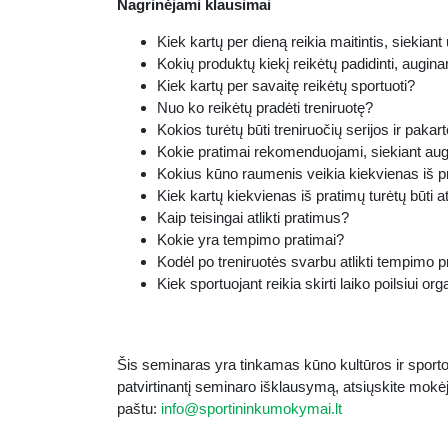
Nagrinėjami klausimai
Kiek kartų per dieną reikia maitintis, siekian
Kokių produktų kiekį reikėtų padidinti, aug
Kiek kartų per savaitę reikėtų sportuoti?
Nuo ko reikėtų pradėti treniruotę?
Kokios turėtų būti treniruočių serijos ir pakar
Kokie pratimai rekomenduojami, siekiant aug
Kokius kūno raumenis veikia kiekvienas iš p
Kiek kartų kiekvienas iš pratimų turėtų būti 
Kaip teisingai atlikti pratimus?
Kokie yra tempimo pratimai?
Kodėl po treniruotės svarbu atlikti tempimo 
Kiek sportuojant reikia skirti laiko poilsiui o
Šis seminaras yra tinkamas kūno kultūros ir sporto v
patvirtinantį seminaro išklausymą, atsiųskite mokė
paštu:
info@sportininkumokymai.lt