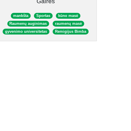
Gairės
mankšta
Sportas
kūno masė
Raumenų auginimas
raumenų masė
gyvenimo universitetas
Remigijus Bimba