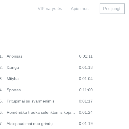
VIP narystės
Apie mus
Prisijungti
1.
Anonsas
0:01:11
2.
Įžanga
0:01:18
3.
Mityba
0:01:04
4.
Sportas
0:11:00
5.
Pritupimai su svarmenimis
0:01:17
6.
Romėniška trauka sulenktomis kojomis su svarmenimis
0:01:24
7.
Atsispaudimai nuo grindų
0:01:19