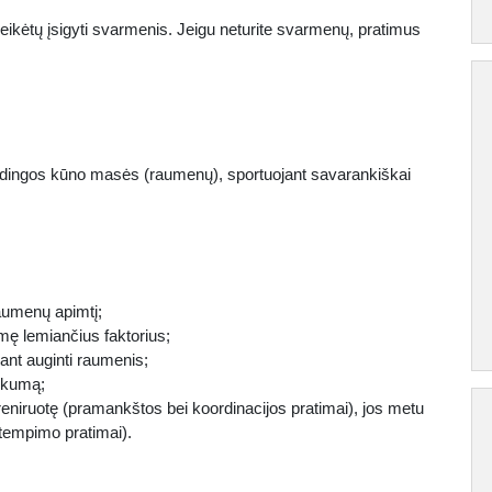
reikėtų įsigyti svarmenis. Jeigu neturite svarmenų, pratimus
audingos kūno masės (raumenų), sportuojant savarankiškai
 raumenų apimtį;
ę lemiančius faktorius;
iant auginti raumenis;
iškumą;
eniruotę (pramankštos bei koordinacijos pratimai), jos metu
(tempimo pratimai).