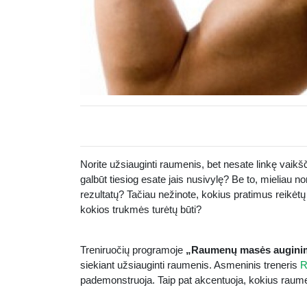
Norite užsiauginti raumenis, bet nesate linkę vaikšči
galbūt tiesiog esate jais nusivylę? Be to, mieliau n
rezultatų? Tačiau nežinote, kokius pratimus reikėtų 
kokios trukmės turėtų būti?
Treniruočių programoje
„Raumenų masės augin
siekiant užsiauginti raumenis. Asmeninis treneris
R
pademonstruoja. Taip pat akcentuoja, kokius raumeni