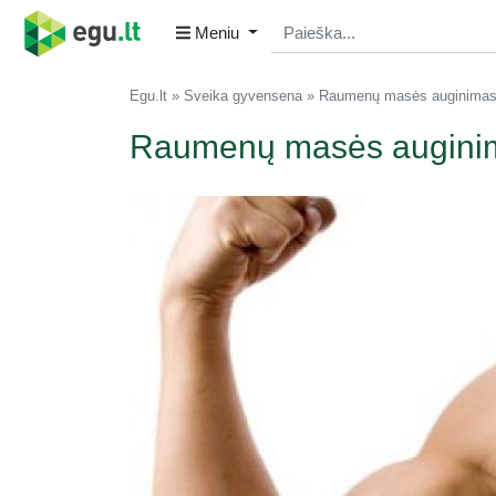
Meniu
Egu.lt
Sveika gyvensena
Raumenų masės auginima
Raumenų masės augini