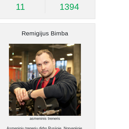
11
1394
Remigijus Bimba
asmeninis treneris
Asmeniniu treneriu dirbo Rusijoje, Norvegijoje,