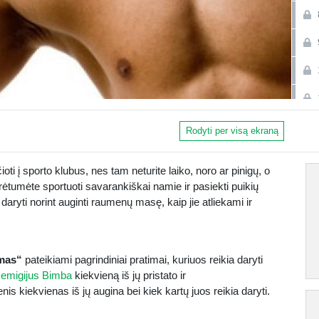
Rodyti per visą ekraną
oti į sporto klubus, nes tam neturite laiko, noro ar pinigų, o
orėtumėte sportuoti savarankiškai namie ir pasiekti puikių
daryti norint auginti raumenų masę, kaip jie atliekami ir
imas“
pateikiami pagrindiniai pratimai, kuriuos reikia daryti
emigijus Bimba
kiekvieną iš jų pristato ir
s kiekvienas iš jų augina bei kiek kartų juos reikia daryti.