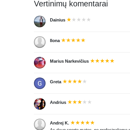
Vertinimų komentarai
Dainius
Ilona
Marius Narkevičius
Greta
Andrius
Andrej K.
As daug sporte mates, ne profesinaliame me