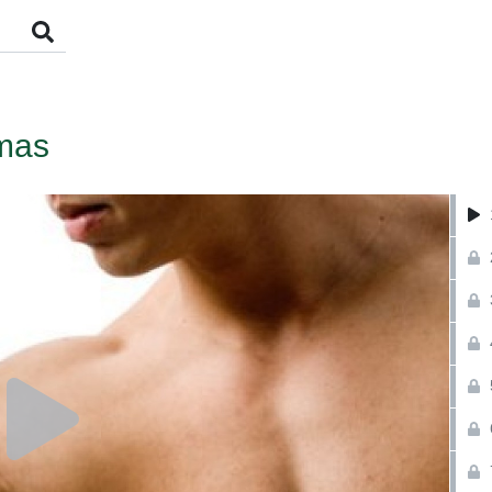
s
mas