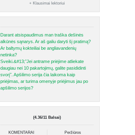
+ Klausimai lektoriui
Darant atsispaudimus man traška dešinės
alkūnės sąnarys. Ar aš galiu daryti šį pratimą?
Ar baltymų kokteiliai be angliavandenių
netinka?
Sveiki.&#13;"Jei antrame priėjime atliekate
daugiau nei 10 pakartojimų, galite pasididinti
svorį". Apšilimo serija čia laikoma kaip
priėjimas, ar turima omenyje priėjimus jau po
apšilimo serijos?
(4.36/11 Balsai)
KOMENTARAI
Peržiūros