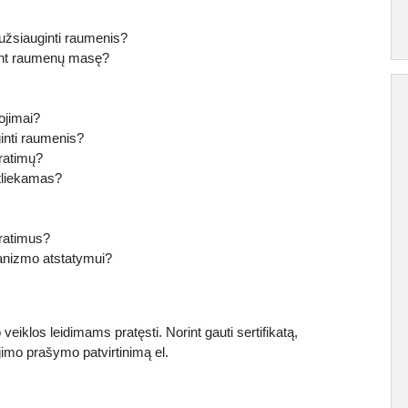
t užsiauginti raumenis?
inant raumenų masę?
tojimai?
inti raumenis?
ratimų?
atliekamas?
pratimus?
rganizmo atstatymui?
eiklos leidimams pratęsti. Norint gauti sertifikatą,
jimo prašymo patvirtinimą el.