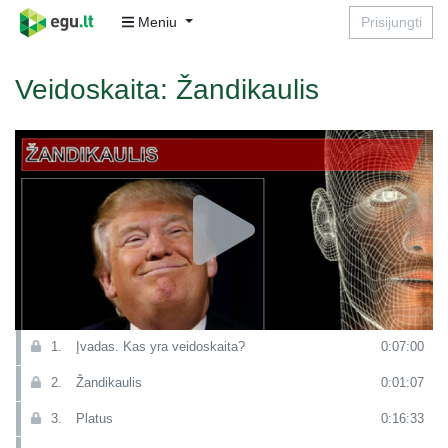
Meniu
Prisijungti
Veidoskaita: Žandikaulis
1.
Įvadas. Kas yra veidoskaita?
0:07:00
2.
Žandikaulis
0:01:07
3.
Platus
0:16:33