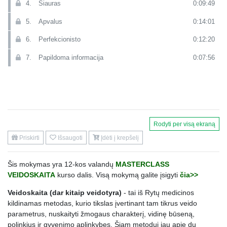
4.
Siauras
0:09:49
5.
Apvalus
0:14:01
6.
Perfekcionisto
0:12:20
7.
Papildoma informacija
0:07:56
Rodyti per visą ekraną
Priskirti
Išsaugoti
Įdėti į krepšelį
Šis mokymas yra 12-kos valandų
MASTERCLASS
VEIDOSKAITA
kurso dalis. Visą mokymą galite įsigyti
čia>>
Veidoskaita (dar kitaip veidotyra)
- tai iš Rytų medicinos
kildinamas metodas, kurio tikslas įvertinant tam tikrus veido
parametrus, nuskaityti žmogaus charakterį, vidinę būseną,
polinkius ir gyvenimo aplinkybes. Šiam metodui jau apie du