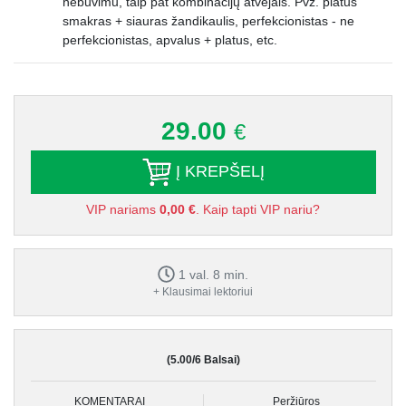
nebuvimu, taip pat kombinacijų atvejais. Pvz. platus
smakras + siauras žandikaulis, perfekcionistas - ne
perfekcionistas, apvalus + platus, etc.
29.00
€
Į KREPŠELĮ
VIP nariams
0,00 €
. Kaip tapti VIP nariu?
1 val. 8 min.
+ Klausimai lektoriui
(5.00/6 Balsai)
KOMENTARAI
Peržiūros