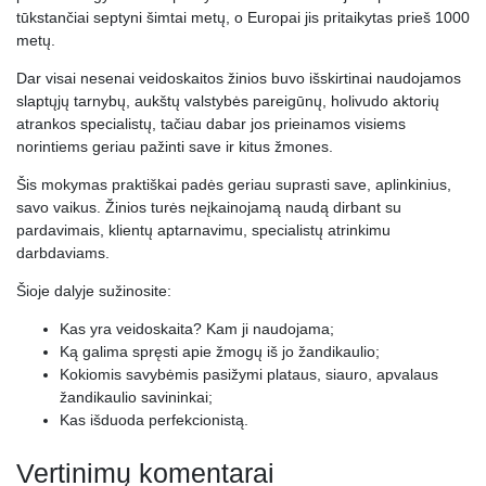
tūkstančiai septyni šimtai metų, o Europai jis pritaikytas prieš 1000
metų.
Dar visai nesenai veidoskaitos žinios buvo išskirtinai naudojamos
slaptųjų tarnybų, aukštų valstybės pareigūnų, holivudo aktorių
atrankos specialistų, tačiau dabar jos prieinamos visiems
norintiems geriau pažinti save ir kitus žmones.
Šis mokymas praktiškai padės geriau suprasti save, aplinkinius,
savo vaikus. Žinios turės neįkainojamą naudą dirbant su
pardavimais, klientų aptarnavimu, specialistų atrinkimu
darbdaviams.
Šioje dalyje sužinosite:
Kas yra veidoskaita? Kam ji naudojama;
Ką galima spręsti apie žmogų iš jo žandikaulio;
Kokiomis savybėmis pasižymi plataus, siauro, apvalaus
žandikaulio savininkai;
Kas išduoda perfekcionistą.
Vertinimų komentarai