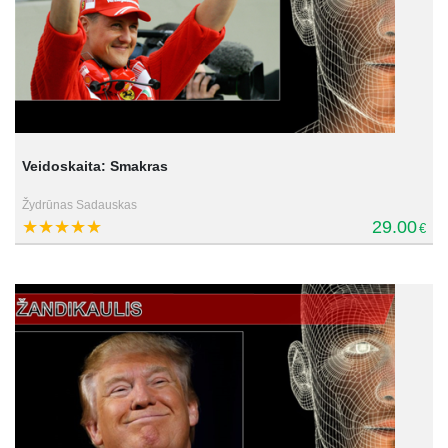
Veidoskaita: Smakras
Žydrūnas Sadauskas
29.00
€