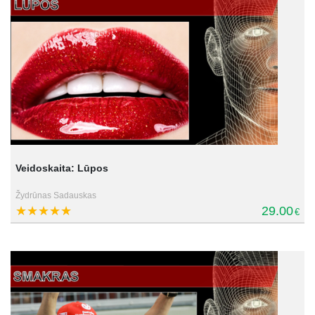
Veidoskaita: Lūpos
Žydrūnas Sadauskas
29.00
€