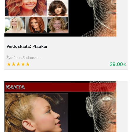
Veidoskaita: Plaukai
Žydrūnas Sadauskas
29.00
€