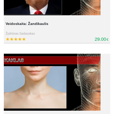
Veidoskaita: Žandikaulis
Žydrūnas Sadauskas
29.00
€