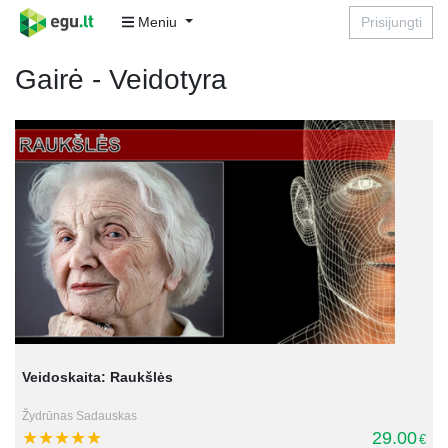
Meniu
Prisijungti
Gairė - Veidotyra
Veidoskaita: Raukšlės
Žydrūnas Sadauskas
29.00
€