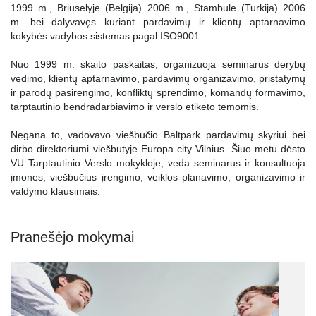
1999 m., Briuselyje (Belgija) 2006 m., Stambule (Turkija) 2006
m. bei dalyvavęs kuriant pardavimų ir klientų aptarnavimo
kokybės vadybos sistemas pagal ISO9001.
Nuo 1999 m. skaito paskaitas, organizuoja seminarus derybų
vedimo, klientų aptarnavimo, pardavimų organizavimo, pristatymų
ir parodų pasirengimo, konfliktų sprendimo, komandų formavimo,
tarptautinio bendradarbiavimo ir verslo etiketo temomis.
Negana to, vadovavo viešbučio Baltpark pardavimų skyriui bei
dirbo direktoriumi viešbutyje Europa city Vilnius. Šiuo metu dėsto
VU Tarptautinio Verslo mokykloje, veda seminarus ir konsultuoja
įmones, viešbučius įrengimo, veiklos planavimo, organizavimo ir
valdymo klausimais.
Pranešėjo mokymai