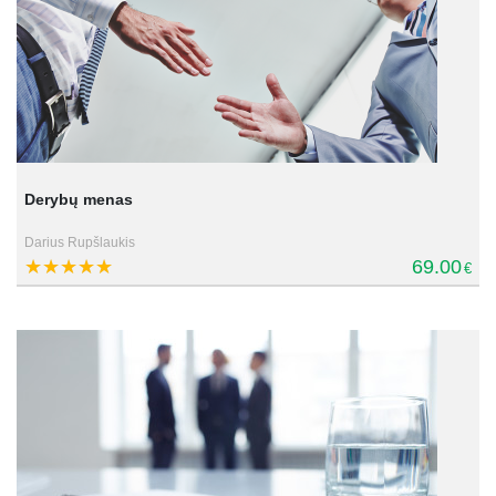
Derybų menas
Darius Rupšlaukis
69.00
€