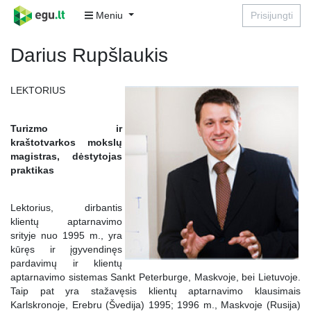
Meniu
Prisijungti
Darius Rupšlaukis
LEKTORIUS
Turizmo ir
kraštotvarkos mokslų
magistras, dėstytojas
praktikas
Lektorius, dirbantis
klientų aptarnavimo
srityje nuo 1995 m., yra
kūręs ir įgyvendinęs
pardavimų ir klientų
aptarnavimo sistemas Sankt Peterburge, Maskvoje, bei Lietuvoje.
Taip pat yra stažavęsis klientų aptarnavimo klausimais
Karlskronoje, Erebru (Švedija) 1995; 1996 m., Maskvoje (Rusija)