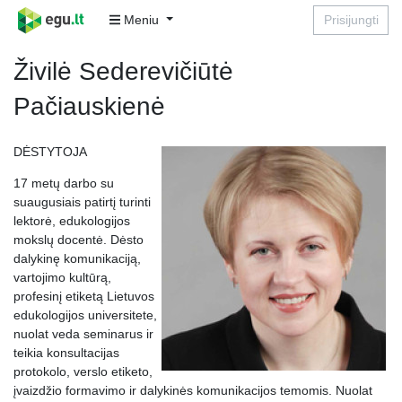
Meniu
Prisijungti
Živilė Sederevičiūtė
Pačiauskienė
DĖSTYTOJA
17 metų darbo su
suaugusiais patirtį turinti
lektorė, edukologijos
mokslų docentė. Dėsto
dalykinę komunikaciją,
vartojimo kultūrą,
profesinį etiketą Lietuvos
edukologijos universitete,
nuolat veda seminarus ir
teikia konsultacijas
protokolo, verslo etiketo,
įvaizdžio formavimo ir dalykinės komunikacijos temomis. Nuolat