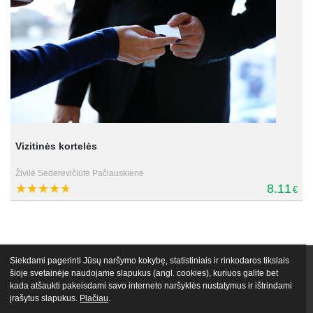
Vizitinės kortelės
Živilė Sederevičiūtė Pačiauskienė
8.11
€
Siekdami pagerinti Jūsų naršymo kokybę, statistiniais ir rinkodaros tikslais
VIP narystės
Nemokami mokymai
Apie mus
Lektoriai
šioje svetainėje naudojame slapukus (angl. cookies), kuriuos galite bet
kada atšaukti pakeisdami savo interneto naršyklės nustatymus ir ištrindami
Atsiliepimai
Tinklaraštis
Egu.lt biblioteka
Kontaktai
įrašytus slapukus.
Plačiau
.
© 2026 VŠĮ „Gyvenimo Universitetas LT“
Naudojimo taisyklės