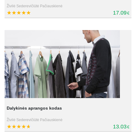
Živilė Sederevičiūtė Pačiauskienė
17.09
€
Dalykinės aprangos kodas
Živilė Sederevičiūtė Pačiauskienė
13.03
€