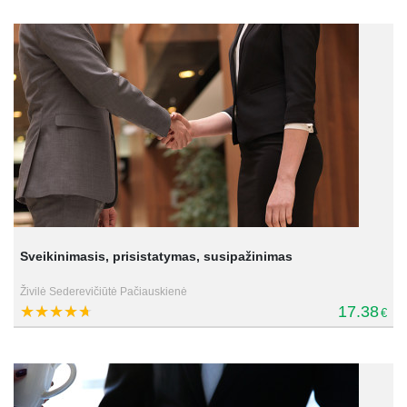
Sveikinimasis, prisistatymas, susipažinimas
Živilė Sederevičiūtė Pačiauskienė
17.38
€