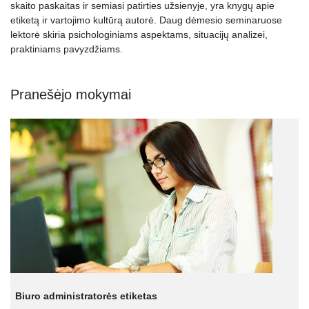
skaito paskaitas ir semiasi patirties užsienyje, yra knygų apie
etiketą ir vartojimo kultūrą autorė. Daug dėmesio seminaruose
lektorė skiria psichologiniams aspektams, situacijų analizei,
praktiniams pavyzdžiams.
Pranešėjo mokymai
Biuro administratorės etiketas