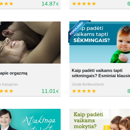
14.87
6
€
Kaip padėti vaikams tapti
 apie orgazmą
sėkmingais? Esminiai klausi
s Kaluginas
Jūratė Bortkevičienė
11.01
8
€