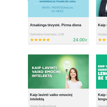
Atsakinga tėvystė. Pirma diena
Kaip 
Galimybių Arsenalas, UAB
Austėj
24.00
€
Kaip lavinti vaiko emocinį
Kaip 
intelektą
lengv
Jūratė Bortkevičienė
Algirda