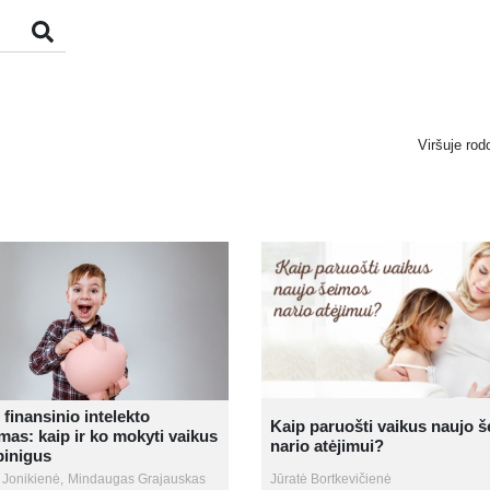
Viršuje rod
 finansinio intelekto
Kaip paruošti vaikus naujo 
as: kaip ir ko mokyti vaikus
nario atėjimui?
pinigus
 Jonikienė,
Mindaugas Grajauskas
Jūratė Bortkevičienė