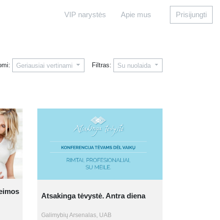
VIP narystės
Apie mus
Prisijungti
omi:
Filtras:
Geriausiai vertinami
Su nuolaida
šeimos
Atsakinga tėvystė. Antra diena
Galimybių Arsenalas, UAB