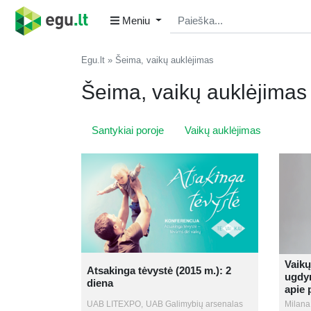
Meniu
Egu.lt
Šeima, vaikų auklėjimas
Šeima, vaikų auklėjimas
Santykiai poroje
Vaikų auklėjimas
Vaikų
Atsakinga tėvystė (2015 m.): 2
ugdym
diena
apie 
UAB LITEXPO,
UAB Galimybių arsenalas
Milana