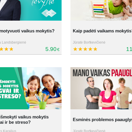
motyvuoti vaikus mokytis?
Kaip padėti vaikams mokytis
a Landsbergienė
Jūratė Bortkevičienė
5.90
11
€
išmokyti vaikus mokytis
Esminės problemos paauglys
ai ir be streso?
s Karalius
Jūratė Bortkevičienė