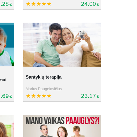
.28
24.00
€
€
Santykių terapija
mai.
Marius Daugelavičius
.69
23.17
€
€