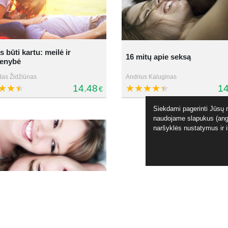
 būti kartu: meilė ir
16 mitų apie seksą
ienybė
as Židžiūnas
Andrius Kaluginas
14.48
14
€
Siekdami pagerinti Jūsų n
naudojame slapukus (angl
naršyklės nustatymus ir 
imai moterims: kaip
auti su vyrais