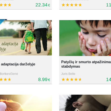
22.34
11
€
Patyčių ir smurto atpažinimas
 adaptacija darželyje
stabdymas
 Bortkevičienė
Juris Belte
8.99
14
€