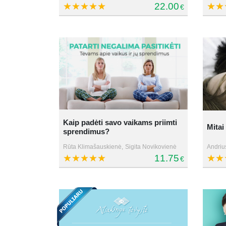
22.00
€
Kaip padėti savo vaikams priimti
Mitai
sprendimus?
Rūta Klimašauskienė,
Sigita Novikovienė
Andriu
11.75
€