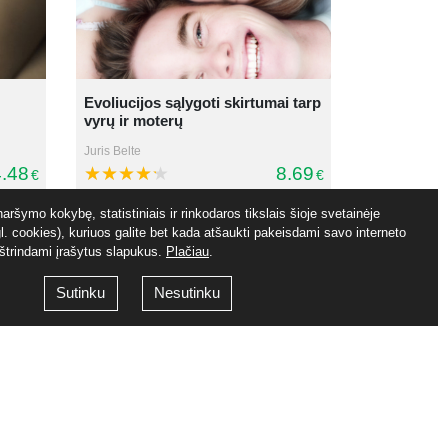
Evoliucijos sąlygoti skirtumai tarp
vyrų ir moterų
Juris Belte
.48
8.69
€
€
aršymo kokybę, statistiniais ir rinkodaros tikslais šioje svetainėje
. cookies), kuriuos galite bet kada atšaukti pakeisdami savo interneto
ištrindami įrašytus slapukus.
Plačiau
.
Sutinku
Nesutinku