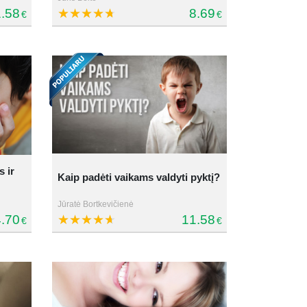
.58
8.69
€
€
 ir
Kaip padėti vaikams valdyti pyktį?
Jūratė Bortkevičienė
.70
11.58
€
€