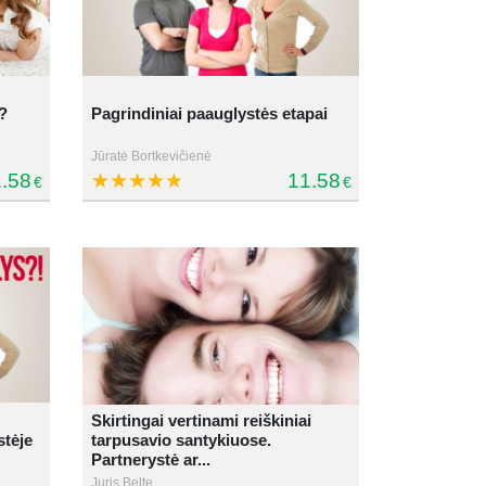
?
Pagrindiniai paauglystės etapai
Jūratė Bortkevičienė
.58
11.58
€
€
Skirtingai vertinami reiškiniai
tėje
tarpusavio santykiuose.
Partnerystė ar...
Juris Belte