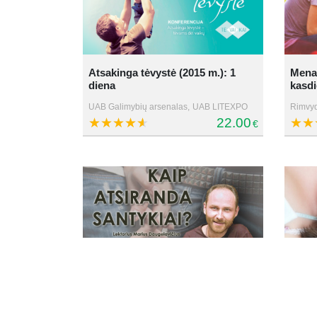
Atsakinga tėvystė (2015 m.): 1
Menas
diena
kasd
UAB Galimybių arsenalas,
UAB LITEXPO
Rimvyd
22.00
€
Patar
Kaip atsiranda santykiai?
bendr