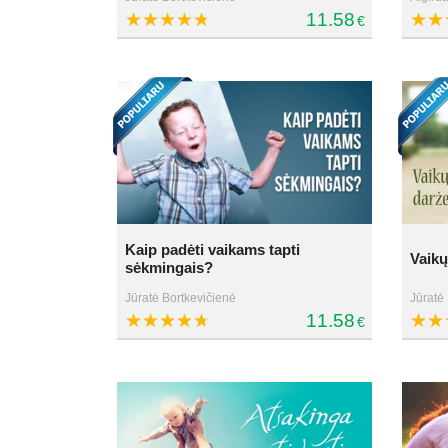
11.58
€
Kaip padėti vaikams tapti
Vaikų
sėkmingais?
Jūratė Bortkevičienė
Jūratė
11.58
€