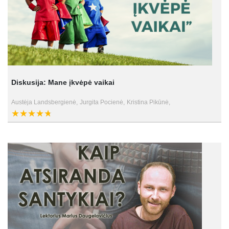
Diskusija: Mane įkvėpė vaikai
Austėja Landsbergienė,
Jurgita Pocienė,
Kristina Pikūnė,
Eglė Vaitkevičienė,