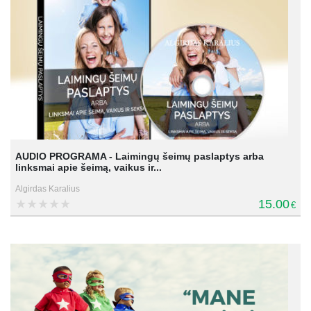
AUDIO PROGRAMA - Laimingų šeimų paslaptys arba
linksmai apie šeimą, vaikus ir...
Algirdas Karalius
15.00
€