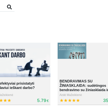
BENDRAVIMAS SU
efektyviai prisistatyti
ŽINIASKLAIDA: sudėtingos
aviui ieškant darbo?
bendravimo su žiniasklaida ir
Mažeikienė
Aistė Mažeikienė
5.79
35
€