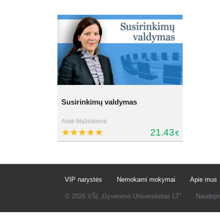
Susirinkimų valdymas
Aistė Mažeikienė
21.43
€
VIP narystės
Nemokami mokymai
Apie mus
© 2026 VŠĮ „Gyvenimo Universitetas LT“
Naudoji