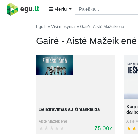
Meniu
Egu.lt
Visi mokymai
Gairė - Aistė Mažeikienė
Gairė - Aistė Mažeikienė
Kaip 
Bendravimas su žiniasklaida
darbd
Aistė Mažeikienė
Aistė 
75.00
€