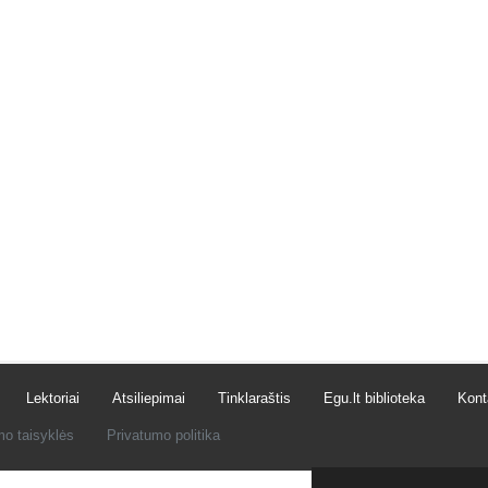
Lektoriai
Atsiliepimai
Tinklaraštis
Egu.lt biblioteka
Kont
mo taisyklės
Privatumo politika