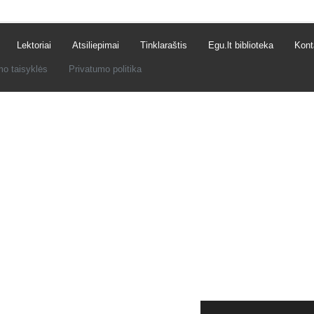
Lektoriai
Atsiliepimai
Tinklaraštis
Egu.lt biblioteka
Kont
mo taisyklės
Privatumo politika