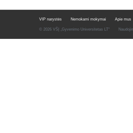
VIP narystės
Nemokami mokymai
Apie mus
© 2026 VŠĮ „Gyvenimo Universitetas LT“
Naudoji