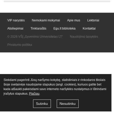
VIP narystės
Nemokami mokymai
Apie mus
Lektoriai
Atsiliepimai
Tinklaraštis
Egu.lt biblioteka
Kontaktai
© 2026 VŠĮ „Gyvenimo Universitetas LT“
Naudojimo taisyklės
Privatumo politika
Siekdami pagerinti Jūsų naršymo kokybę, statistiniais ir rinkodaros tikslais
šioje svetainėje naudojame slapukus (angl. cookies), kuriuos galite bet
kada atšaukti pakeisdami savo interneto naršyklės nustatymus ir ištrindami
įrašytus slapukus.
Plačiau
.
Sutinku
Nesutinku