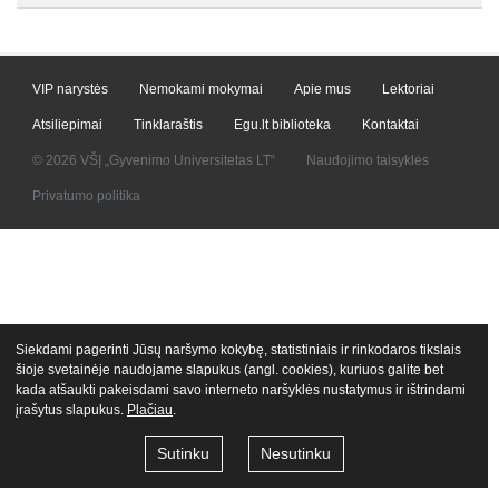
VIP narystės
Nemokami mokymai
Apie mus
Lektoriai
Atsiliepimai
Tinklaraštis
Egu.lt biblioteka
Kontaktai
© 2026 VŠĮ „Gyvenimo Universitetas LT“
Naudojimo taisyklės
Privatumo politika
Siekdami pagerinti Jūsų naršymo kokybę, statistiniais ir rinkodaros tikslais
šioje svetainėje naudojame slapukus (angl. cookies), kuriuos galite bet
kada atšaukti pakeisdami savo interneto naršyklės nustatymus ir ištrindami
įrašytus slapukus.
Plačiau
.
Sutinku
Nesutinku