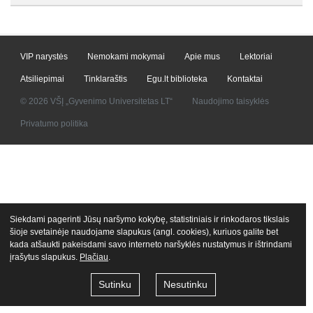
VIP narystės
Nemokami mokymai
Apie mus
Lektoriai
Atsiliepimai
Tinklaraštis
Egu.lt biblioteka
Kontaktai
© 2026 VŠĮ „Gyvenimo Universitetas LT“
Naudojimo taisyklės
Privatumo politika
Siekdami pagerinti Jūsų naršymo kokybę, statistiniais ir rinkodaros tikslais
šioje svetainėje naudojame slapukus (angl. cookies), kuriuos galite bet
kada atšaukti pakeisdami savo interneto naršyklės nustatymus ir ištrindami
įrašytus slapukus.
Plačiau
.
Sutinku
Nesutinku