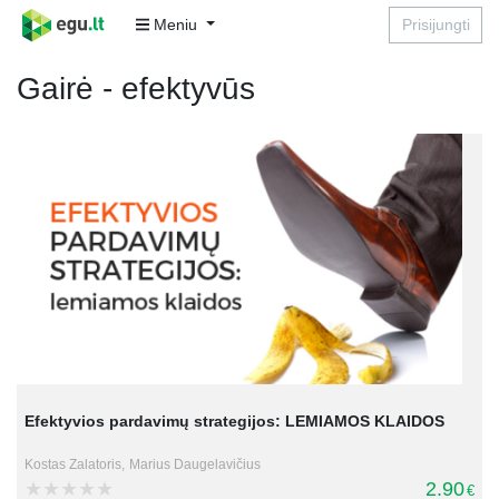
Meniu
Prisijungti
Gairė - efektyvūs
Efektyvios pardavimų strategijos: LEMIAMOS KLAIDOS
Kostas Zalatoris,
Marius Daugelavičius
2.90
€