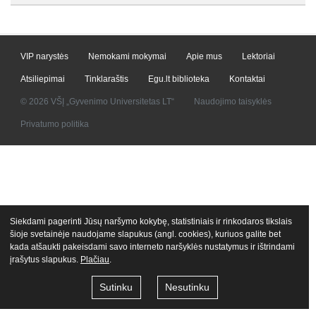
VIP narystės
Nemokami mokymai
Apie mus
Lektoriai
Atsiliepimai
Tinklaraštis
Egu.lt biblioteka
Kontaktai
© 2026 VŠĮ „Gyvenimo Universitetas LT“
Naudojimo taisyklės
Privatumo politika
Siekdami pagerinti Jūsų naršymo kokybę, statistiniais ir rinkodaros tikslais
šioje svetainėje naudojame slapukus (angl. cookies), kuriuos galite bet
kada atšaukti pakeisdami savo interneto naršyklės nustatymus ir ištrindami
įrašytus slapukus.
Plačiau
.
Sutinku
Nesutinku