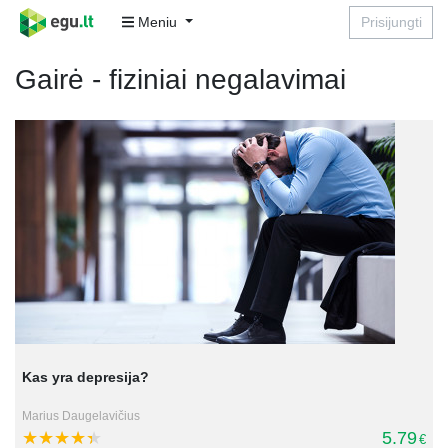
Meniu
Prisijungti
Gairė - fiziniai negalavimai
Kas yra depresija?
Marius Daugelavičius
5.79
€