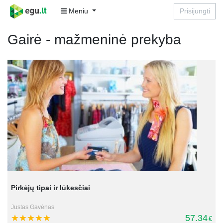
Meniu
Prisijungti
Gairė - mažmeninė prekyba
Pirkėjų tipai ir lūkesčiai
Justas Gavėnas
57.34
€