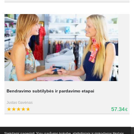
Bendravimo subtilybės ir pardavimo etapai
Justas Gavėnas
57.34
€
Siekdami pagerinti Jūsų naršymo kokybę, statistiniais ir rinkodaros tikslais