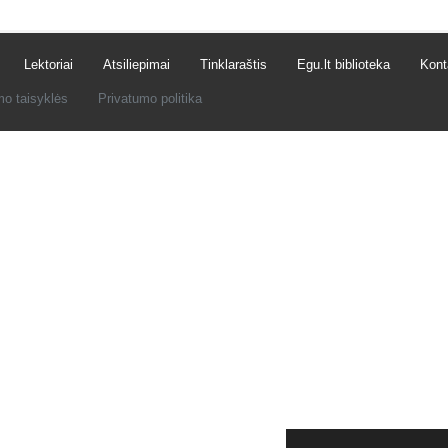
Lektoriai
Atsiliepimai
Tinklaraštis
Egu.lt biblioteka
Kont
mo taisyklės
Privatumo politika