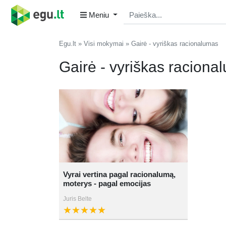
Meniu
Egu.lt
Visi mokymai
Gairė - vyriškas racionalumas
Gairė - vyriškas raciona
Vyrai vertina pagal racionalumą,
moterys - pagal emocijas
Juris Belte