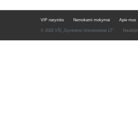
VIP narystės
Nemokami mokymai
Apie mus
© 2026 VŠĮ „Gyvenimo Universitetas LT“
Naudoji