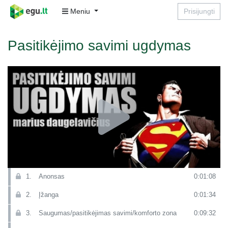
Meniu
Prisijungti
Pasitikėjimo savimi ugdymas
1.
Anonsas
0:01:08
2.
Įžanga
0:01:34
3.
Saugumas/pasitikėjimas savimi/komforto zona
0:09:32