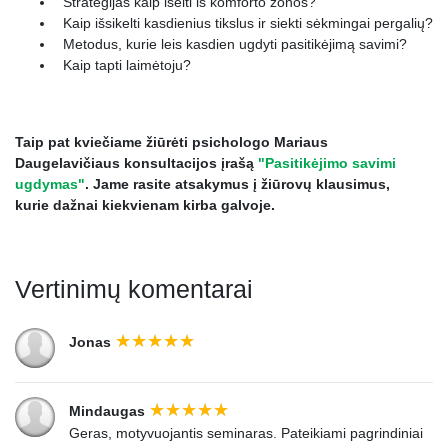
Strategijas kaip išeiti iš komforto zonos?
Kaip išsikelti kasdienius tikslus ir siekti sėkmingai pergalių?
Metodus, kurie leis kasdien ugdyti pasitikėjimą savimi?
Kaip tapti laimėtoju?
Taip pat kviečiame žiūrėti psichologo Mariaus
Daugelavičiaus konsultacijos įrašą
"Pasitikėjimo savimi
ugdymas"
. Jame rasite atsakymus į žiūrovų klausimus,
kurie dažnai kiekvienam kirba galvoje.
Vertinimų komentarai
Jonas
Mindaugas
Geras, motyvuojantis seminaras. Pateikiami pagrindiniai