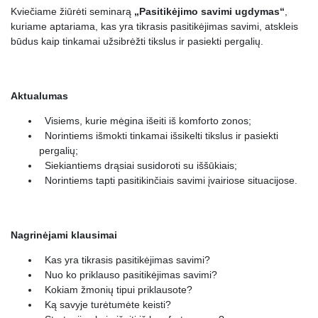
Kviečiame žiūrėti seminarą
„Pasitikėjimo savimi ugdymas“
,
17.
Ar įmanoma išsiugdyti pasitikėjimą savimi jei jau esi subrendęs?
0:00:54
kuriame aptariama, kas yra tikrasis pasitikėjimas savimi, atskleis
būdus kaip tinkamai užsibrėžti tikslus ir pasiekti pergalių.
18.
Kaip, subrendusiam žmogui, išsiugdyti pasitikėjimą savimi?
0:05:25
19.
Kokiais žingsniais ugdyti vaikų pasitikėjimą savimi?
0:04:50
20.
Kaip ugdytis pasitikėjimą savimi aplinkoje kurioje esi nuolatos kritikuojamas?
0:08:49
Aktualumas
21.
Kaip nebijoti išsikelti sau iššūkius, jei galvoji, kad jų nepasieksi?
0:03:12
Visiems, kurie mėgina išeiti iš komforto zonos;
Norintiems išmokti tinkamai išsikelti tikslus ir pasiekti
22.
Ką daryti jei artimieji nesupranta jog esu suaugęs?
0:04:24
pergalių;
Siekiantiems drąsiai susidoroti su iššūkiais;
23.
Ką daryti jei bijai daryti klaidas ir sieki tobulumo?
0:03:11
Norintiems tapti pasitikinčiais savimi įvairiose situacijose.
24.
Kaip išlaikyti motyvaciją siekti iššūkių ir ugdytis pasitikėjimą savimi, tam tikroje srityje?
0:02:49
25.
Konsultacijos pabaiga
0:01:22
Nagrinėjami klausimai
Kas yra tikrasis pasitikėjimas savimi?
Nuo ko priklauso pasitikėjimas savimi?
Kokiam žmonių tipui priklausote?
Ką savyje turėtumėte keisti?