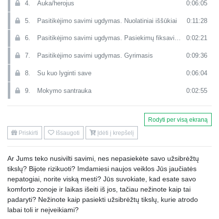
4.
Auka/herojus
0:06:05
5.
Pasitikėjimo savimi ugdymas. Nuolatiniai iššūkiai
0:11:28
6.
Pasitikėjimo savimi ugdymas. Pasiekimų fiksavimas
0:02:21
7.
Pasitikėjimo savimi ugdymas. Gyrimasis
0:09:36
8.
Su kuo lyginti save
0:06:04
9.
Mokymo santrauka
0:02:55
10.
Konsultacija (2 dalis)
0:00:44
Rodyti per visą ekraną
11.
Kaip atsakyti (atlaikyti) teiginius : tu nesugebi, tu esi nevykelis, tau vis tiek nesiseks…
0:02:20
Priskirti
Išsaugoti
Įdėti į krepšelį
12.
Kaip padėti kitam pasitikėti savo jėgomis, kai kažkas nesiseka?
0:06:09
Ar Jums teko nusivilti savimi, nes nepasiekėte savo užsibrėžtų
13.
Antroje darbo dienos pusėje krenta nuotaika. Ką daryti?
0:00:48
tikslų? Bijote rizikuoti? Imdamiesi naujos veiklos Jūs jaučiatės
14.
Kaip pasitikėti savimi, kai darbe visi “stumdo”?
0:05:14
nepatogiai, norite viską mesti? Jūs suvokiate, kad esate savo
komforto zonoje ir laikas išeiti iš jos, tačiau nežinote kaip tai
15.
Asmeninis tobulėjimas ir efektyvumas moteriškajam pradui.
0:05:46
padaryti? Nežinote kaip pasiekti užsibrėžtų tikslų, kurie atrodo
labai toli ir neįveikiami?
16.
Ar įmanoma išsikelti pamatuojamą tikslą tapti išmintingu?
0:02:17