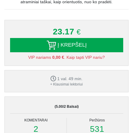
atraminiai taškai, kaip orientuotis, nuo ko pradėti.
23.17
€
Į KREPŠELĮ
VIP nariams
0,00 €
. Kaip tapti VIP nariu?
1 val. 49 min.
+ Klausimai lektoriui
(5.00/2 Balsai)
KOMENTARAI
Peržiūros
2
531