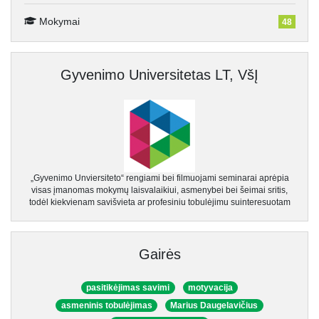
Mokymai
48
Gyvenimo Universitetas LT, VšĮ
„Gyvenimo Unviersiteto“ rengiami bei filmuojami seminarai aprėpia
visas įmanomas mokymų laisvalaikiui, asmenybei bei šeimai sritis,
todėl kiekvienam savišvieta ar profesiniu tobulėjimu suinteresuotam
Gairės
pasitikėjimas savimi
motyvacija
asmeninis tobulėjimas
Marius Daugelavičius