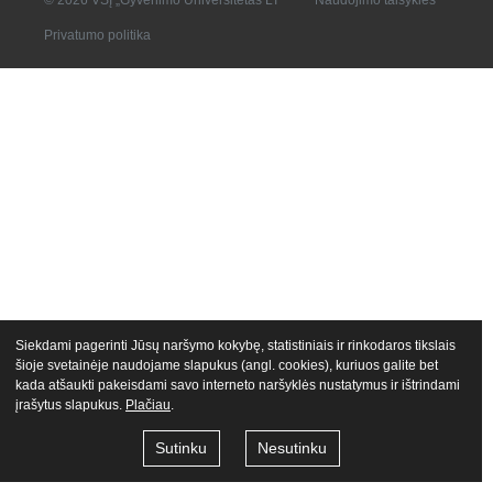
Privatumo politika
Siekdami pagerinti Jūsų naršymo kokybę, statistiniais ir rinkodaros tikslais
šioje svetainėje naudojame slapukus (angl. cookies), kuriuos galite bet
kada atšaukti pakeisdami savo interneto naršyklės nustatymus ir ištrindami
įrašytus slapukus.
Plačiau
.
Sutinku
Nesutinku