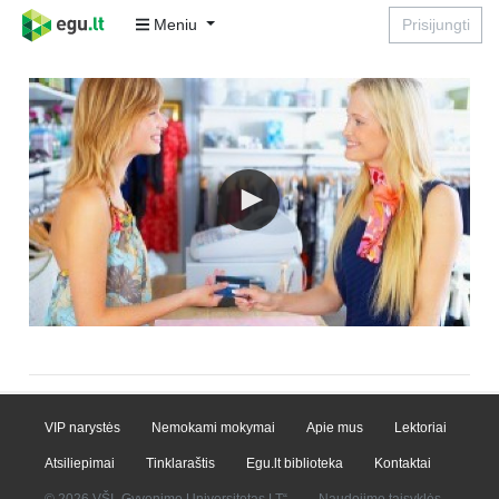
Meniu
Prisijungti
VIP narystės
Nemokami mokymai
Apie mus
Lektoriai
Atsiliepimai
Tinklaraštis
Egu.lt biblioteka
Kontaktai
© 2026 VŠĮ „Gyvenimo Universitetas LT“
Naudojimo taisyklės