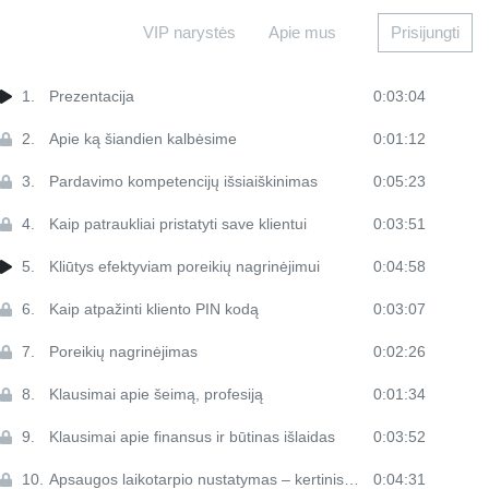
VIP narystės
Apie mus
Prisijungti
1.
Prezentacija
0:03:04
2.
Apie ką šiandien kalbėsime
0:01:12
3.
Pardavimo kompetencijų išsiaiškinimas
0:05:23
4.
Kaip patraukliai pristatyti save klientui
0:03:51
5.
Kliūtys efektyviam poreikių nagrinėjimui
0:04:58
6.
Kaip atpažinti kliento PIN kodą
0:03:07
7.
Poreikių nagrinėjimas
0:02:26
8.
Klausimai apie šeimą, profesiją
0:01:34
9.
Klausimai apie finansus ir būtinas išlaidas
0:03:52
10.
Apsaugos laikotarpio nustatymas – kertinis klausimas
0:04:31