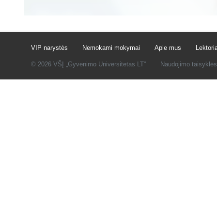
VIP narystės
Nemokami mokymai
Apie mus
Lektoria
© 2026 VŠĮ „Gyvenimo Universitetas LT“
Naudojimo taisyklės