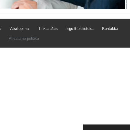
i
Atsiliepimai
Tinklaraštis
Egu.lt biblioteka
Kontaktai
Privatumo politika