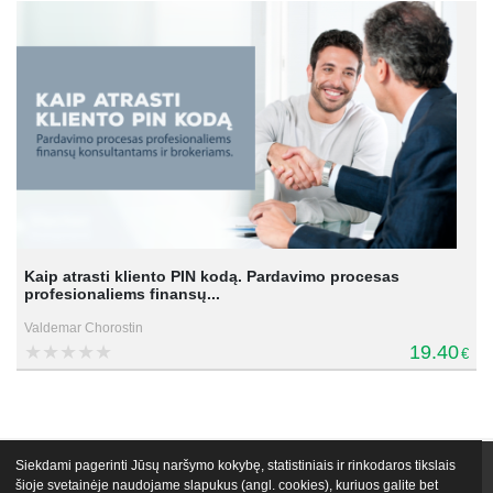
Kaip atrasti kliento PIN kodą. Pardavimo procesas
profesionaliems finansų...
Valdemar Chorostin
19.40
€
Siekdami pagerinti Jūsų naršymo kokybę, statistiniais ir rinkodaros tikslais
VIP narystės
Nemokami mokymai
Apie mus
Lektoriai
šioje svetainėje naudojame slapukus (angl. cookies), kuriuos galite bet