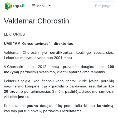
Meniu
Prisijungti
Valdemar Chorostin
LEKTORIUS
UAB "AM Konsultavimas"
-
direktorius
Valdemar Chorostin yra
sertifikuotas
koučingo specialistas.
Lektorius mokymus veda nuo 2001 metų.
V.Chorostin nuo 2012 metų pravedė daugiau nei
100
mokymų
pardavimų skatinimo, klientų aptarnavimo temomis.
Lektorius teigia, kad finansų konsultantai, kurie įvaldė poreikių
nagrinėjimo kompetenciją -
padidino
pardavimo
rezultatus 15-
20
proc
., o per artimiausius 3 mėn.
padidėja
draudimo
sumos
ir
vidutinė
įmoka
.
Konsultantai
gauna
daugiau šiltų potencialių klientų
kontaktų
,
kas taip pat turi poveikį pardavimų rezultatams.