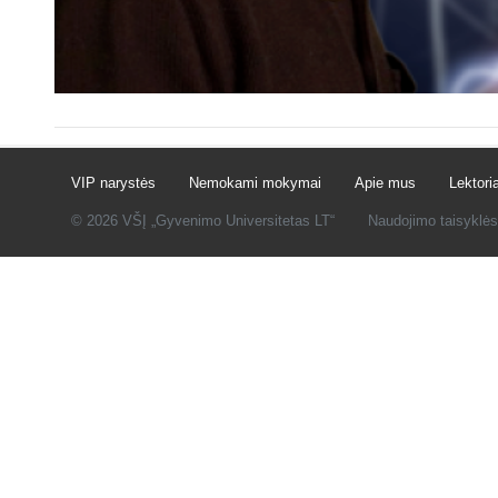
VIP narystės
Nemokami mokymai
Apie mus
Lektoria
© 2026 VŠĮ „Gyvenimo Universitetas LT“
Naudojimo taisyklės