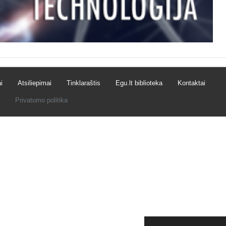
i
Atsiliepimai
Tinklaraštis
Egu.lt biblioteka
Kontaktai
Privatumo politika