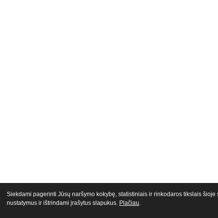
Siekdami pagerinti Jūsų naršymo kokybę, statistiniais ir rinkodaros tikslais šio
nustatymus ir ištrindami įrašytus slapukus.
Plačiau
.