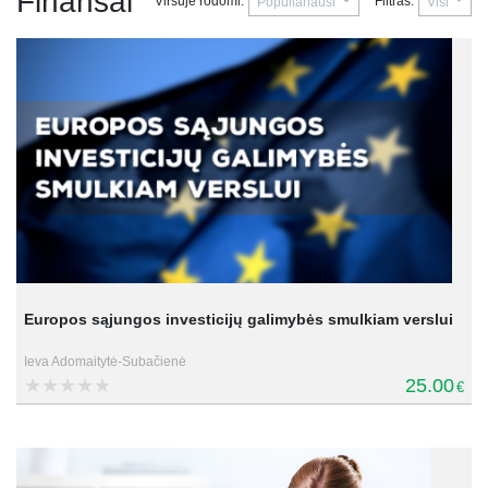
Finansai
Viršuje rodomi:
Filtras:
Populiariausi
Visi
Europos sąjungos investicijų galimybės smulkiam verslui
Ieva Adomaitytė-Subačienė
25.00
€