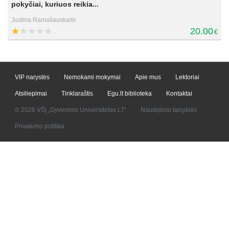
pokyčiai, kuriuos reikia...
Justina Ramašauskaitė
20.00
€
VIP narystės
Nemokami mokymai
Apie mus
Lektoriai
Atsiliepimai
Tinklaraštis
Egu.lt biblioteka
Kontaktai
© 2026 VŠĮ „Gyvenimo Universitetas LT“
Naudojimo taisyklės
Privatumo politika