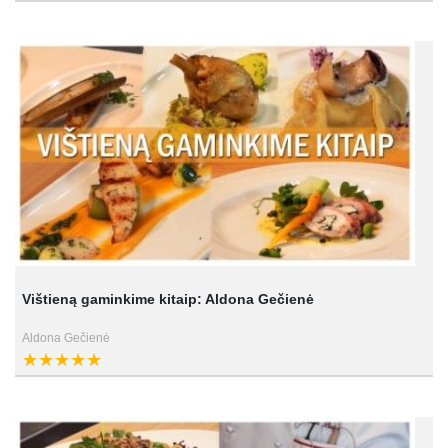
Vištieną gaminkime kitaip: Aldona Gečienė
Aldona Gečienė