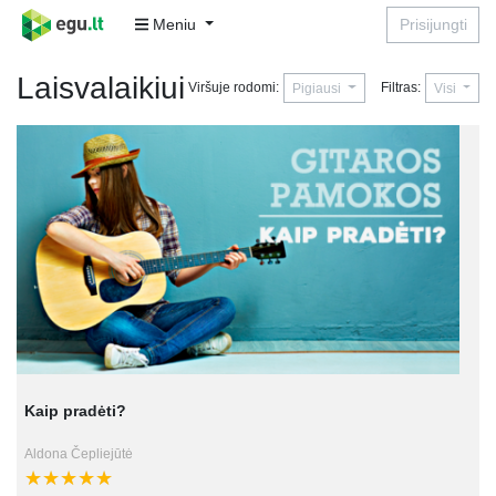
Meniu
Prisijungti
Laisvalaikiui
Viršuje rodomi:
Filtras:
Pigiausi
Visi
Kaip pradėti?
Aldona Čepliejūtė