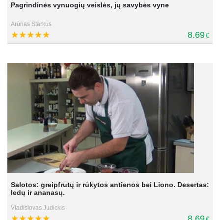
Pagrindinės vynuogių veislės, jų savybės vyne
Arūnas Starkus
8.69
€
Salotos: greipfrutų ir rūkytos antienos bei Liono. Desertas:
ledų ir ananasų.
Vladislovas Judickis
8.69
€