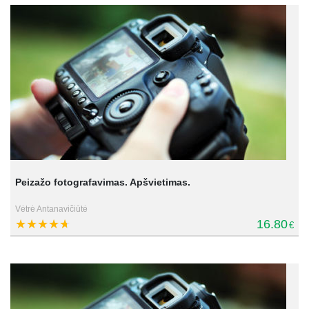
Peizažo fotografavimas. Apšvietimas.
Vėtrė Antanavičiūtė
16.80
€