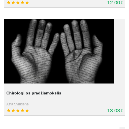
12.00
€
Chirologijos pradžiamokslis
Asta Svirkienė
13.03
€