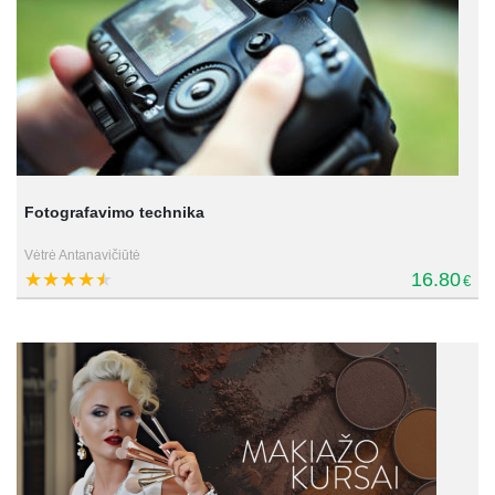
Fotografavimo technika
Vėtrė Antanavičiūtė
16.80
€