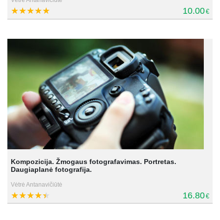
10.00
€
Kompozicija. Žmogaus fotografavimas. Portretas.
Daugiaplanė fotografija.
Vėtrė Antanavičiūtė
16.80
€