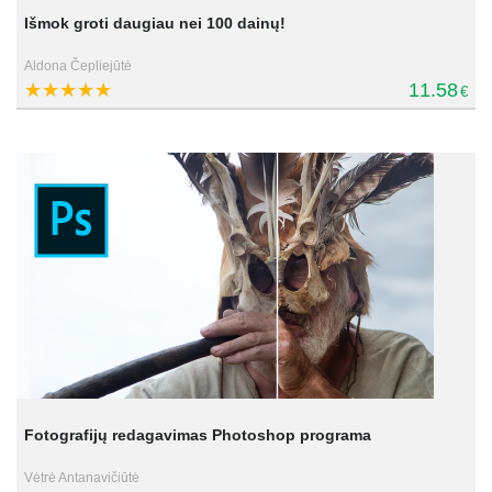
Išmok groti daugiau nei 100 dainų!
Aldona Čepliejūtė
11.58
€
Fotografijų redagavimas Photoshop programa
Vėtrė Antanavičiūtė