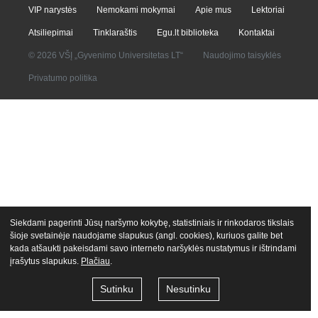
VIP narystės
Nemokami mokymai
Apie mus
Lektoriai
Atsiliepimai
Tinklaraštis
Egu.lt biblioteka
Kontaktai
© 2026 VŠĮ „Gyvenimo Universitetas LT“
Naudojimo taisyklės
Privatumo politika
Siekdami pagerinti Jūsų naršymo kokybę, statistiniais ir rinkodaros tikslais
šioje svetainėje naudojame slapukus (angl. cookies), kuriuos galite bet
kada atšaukti pakeisdami savo interneto naršyklės nustatymus ir ištrindami
įrašytus slapukus.
Plačiau
.
Sutinku
Nesutinku