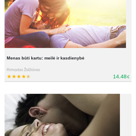
Menas būti kartu: meilė ir kasdienybė
Rimvydas Židžiūnas
14.48
€