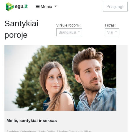
Meniu
Prisijungti
Santykiai
Viršuje rodomi:
Filtras:
Brangiausi
Visi
poroje
Meilė, santykiai ir seksas
Andrius Kaluginas,
Juris Belte,
Marius Daugelavičius,
Rimvydas Židžiūnas