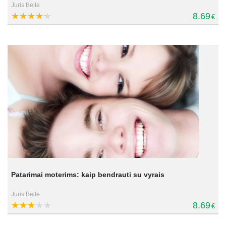
Juris Belte
8.69
€
Patarimai moterims: kaip bendrauti su vyrais
Juris Belte
8.69
€