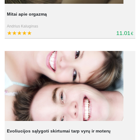
Mitai apie orgazmą
Andrius Kaluginas
11.01
€
Evoliucijos sąlygoti skirtumai tarp vyrų ir moterų