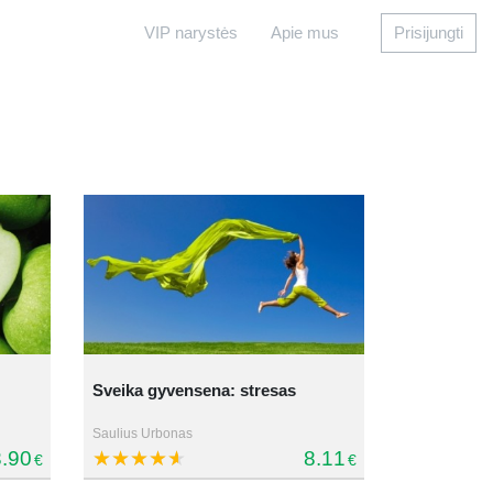
VIP narystės
Apie mus
Prisijungti
Sveika gyvensena: stresas
Saulius Urbonas
.90
8.11
€
€