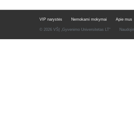
VIP narystės
Nemokami mokymai
Apie mus
© 2026 VŠĮ „Gyvenimo Universitetas LT“
Naudoji