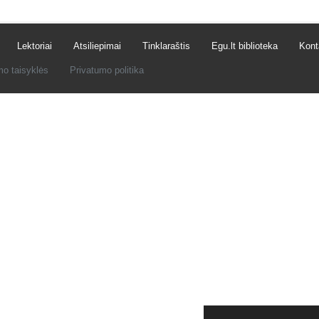
Lektoriai
Atsiliepimai
Tinklaraštis
Egu.lt biblioteka
Kont
mo taisyklės
Privatumo politika