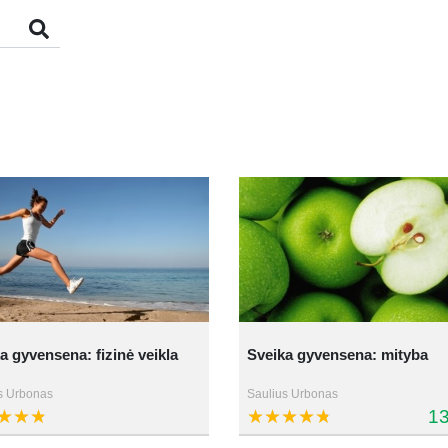
a gyvensena: fizinė veikla
Sveika gyvensena: mityba
s Urbonas
Saulius Urbonas
13