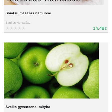
Shiatsu masažas namuose
Saulius Norvaišas
14.48
€
Sveika gyvensena: mityba