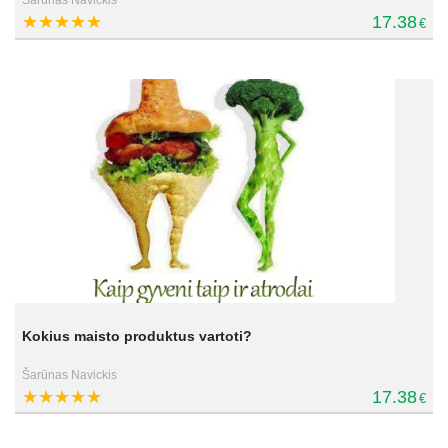
17.38
€
Kokius maisto produktus vartoti?
Šarūnas Navickis
17.38
€