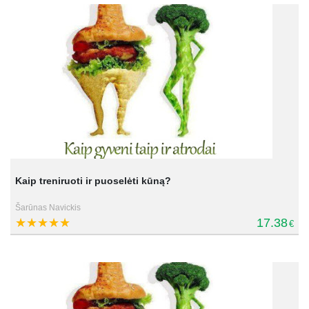
Kaip treniruoti ir puoselėti kūną?
Šarūnas Navickis
17.38
€