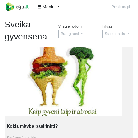
Meniu
Prisijungti
Sveika
Viršuje rodomi:
Filtras:
Brangiausi
Su nuolaida
gyvensena
Kokią mitybą pasirinkti?
Šarūnas Navickis