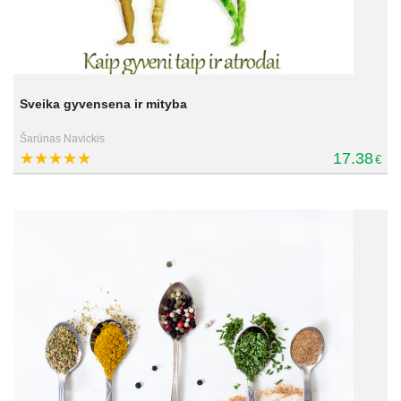
Sveika gyvensena ir mityba
Šarūnas Navickis
17.38
€