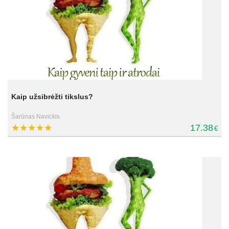
Kaip užsibrėžti tikslus?
Šarūnas Navickis
17.38
€