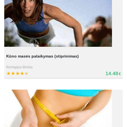
Kūno masės palaikymas (stiprinimas)
Remigijus Bimba
14.48
€